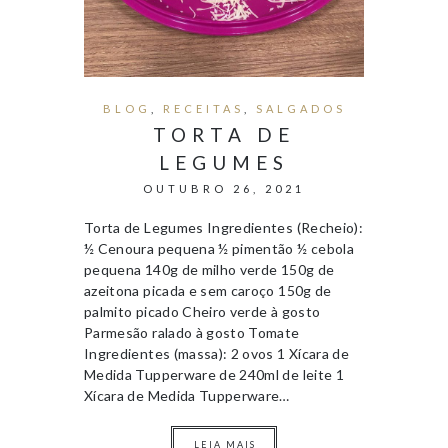
BLOG
,
RECEITAS
,
SALGADOS
TORTA DE
LEGUMES
OUTUBRO 26, 2021
Torta de Legumes Ingredientes (Recheio):
½ Cenoura pequena ½ pimentão ½ cebola
pequena 140g de milho verde 150g de
azeitona picada e sem caroço 150g de
palmito picado Cheiro verde à gosto
Parmesão ralado à gosto Tomate
Ingredientes (massa): 2 ovos 1 Xícara de
Medida Tupperware de 240ml de leite 1
Xícara de Medida Tupperware…
LEIA MAIS