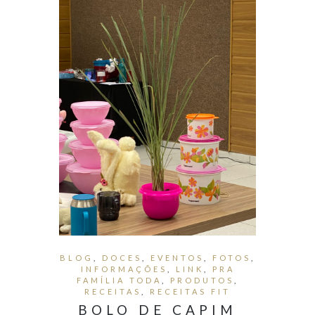
BLOG
,
DOCES
,
EVENTOS
,
FOTOS
,
INFORMAÇÕES
,
LINK
,
PRA
FAMÍLIA TODA
,
PRODUTOS
,
RECEITAS
,
RECEITAS FIT
BOLO DE CAPIM